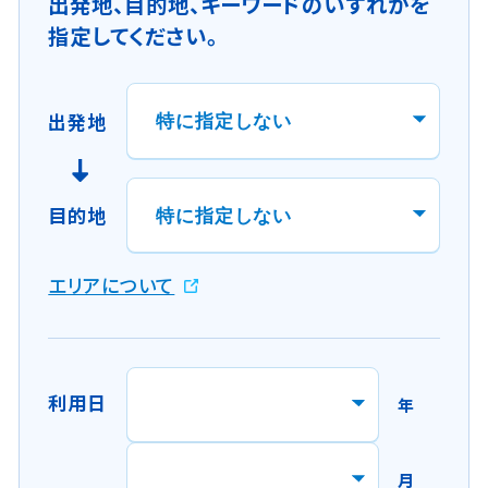
出発地、目的地、キーワードのいずれかを
指定してください。
出発地
目的地
新
エリアについて
規
ウ
イ
ン
利用日
年
ド
ウ
で
月