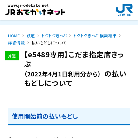
メインコンテンツにスキップ
www.jr-odekake.net
新
規
ウ
イ
HOME
鉄道
トクトクきっぷ
トクトクきっぷ 検索結果
ン
詳細情報
払いもどしについて
ド
ウ
【e5489専用】こだま指定席きっ
片道
で
ぷ
開
の払い
（2022年4月1日利用分から）
き
ま
もどしについて
す
。
使用開始前の払いもどし