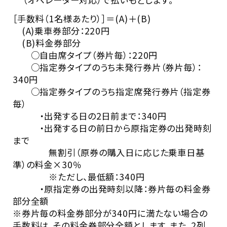
［手数料（1名様あたり）］＝(A)＋(B)
(A)乗車券部分：220円
(B)料金券部分
○自由席タイプ（券片毎）：220円
○指定券タイプのうち未発行券片（券片毎）：
340円
○指定券タイプのうち指定席発行券片（指定券
毎）
・出発する日の2日前まで：340円
・出発する日の前日から原指定券の出発時刻
まで
無割引（原券の購入日に応じた乗車日基
準）の料金×30％
※ただし、最低額：340円
・原指定券の出発時刻以降：券片毎の料金券
部分全額
※券片毎の料金券部分が340円に満たない場合の
手数料は、その料金券部分全額とします。また、2列