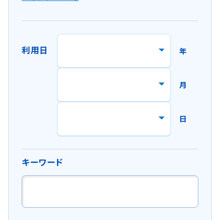
規
ウ
イ
ン
利用日
年
ド
ウ
で
月
開
き
ま
日
す
。
キーワード