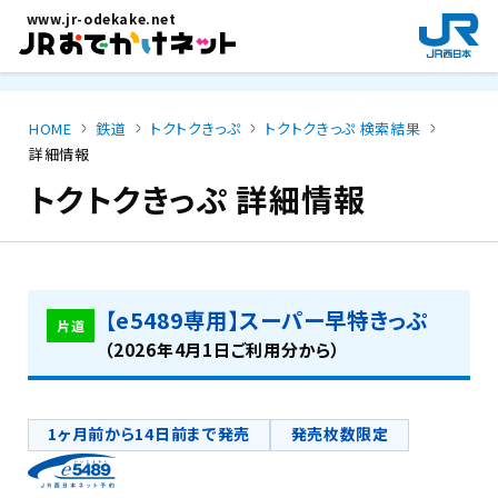
メインコンテンツにスキップ
www.jr-odekake.net
新
規
ウ
イ
HOME
鉄道
トクトクきっぷ
トクトクきっぷ 検索結果
ン
詳細情報
ド
ウ
トクトクきっぷ 詳細情報
で
開
き
ま
【e5489専用】スーパー早特きっぷ
す
片道
。
（2026年4月1日ご利用分から）
1ヶ月前から14日前まで発売
発売枚数限定