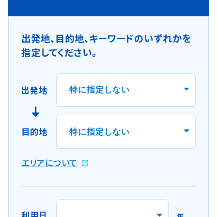
出発地、目的地、キーワードのいずれかを
指定してください。
出発地
目的地
新
エリアについて
規
ウ
イ
ン
利用日
年