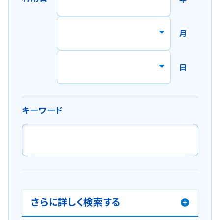
ド
ウ
で
月
開
き
ま
日
す
。
キーワード
さらに詳しく検索する