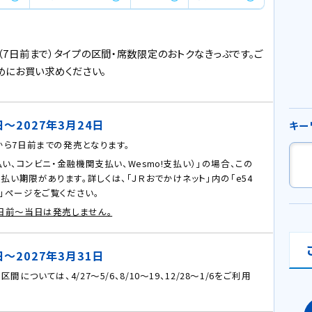
ウ
で
開
入（7日前まで）タイプの区間・席数限定のおトクなきっぷです。ご
き
めにお買い求めください。
ま
す
。
日～2027年3月24日
キー
から7日前までの発売となります。
支払い、コンビニ・金融機関支払い、Wesmo!支払い）」の場合、この
払い期限があります。詳しくは、「ＪＲおでかけネット」内の「e54
ド」ページをご覧ください。
日前～当日は発売しません。
日～2027年3月31日
間については、4/27～5/6、8/10～19、12/28～1/6をご利用