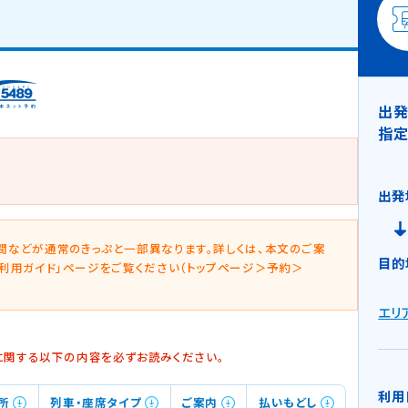
出発
指定
出発
、区間などが通常のきっぷと一部異なります。詳しくは、本文のご案
目的
9ご利用ガイド」ページをご覧ください（トップページ＞予約＞
新
エリ
規
ウ
に関する以下の内容を必ずお読みください。
イ
ン
利用
所
列車・座席タイプ
ご案内
払いもどし
ド