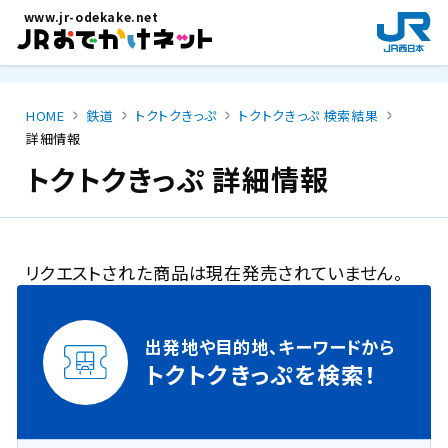
メインコンテンツにスキップ
www.jr-odekake.net
新
規
ウ
イ
HOME
鉄道
トクトクきっぷ
トクトクきっぷ 検索結果
ン
詳細情報
ド
ウ
トクトクきっぷ 詳細情報
で
開
き
ま
リクエストされた商品は現在発売されていません。
す
。
出発地や目的地、キーワードから
トクトクきっぷを検索！