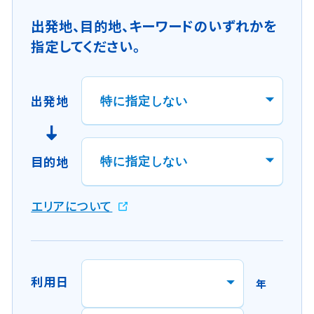
出発地、目的地、キーワードのいずれかを
指定してください。
出発地
目的地
新
エリアについて
規
ウ
イ
ン
利用日
年
ド
ウ