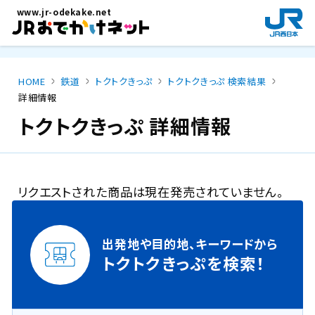
メインコンテンツにスキップ
www.jr-odekake.net
新
規
ウ
イ
HOME
鉄道
トクトクきっぷ
トクトクきっぷ 検索結果
ン
詳細情報
ド
ウ
トクトクきっぷ 詳細情報
で
開
き
ま
リクエストされた商品は現在発売されていません。
す
。
出発地や目的地、キーワードから
トクトクきっぷを検索！