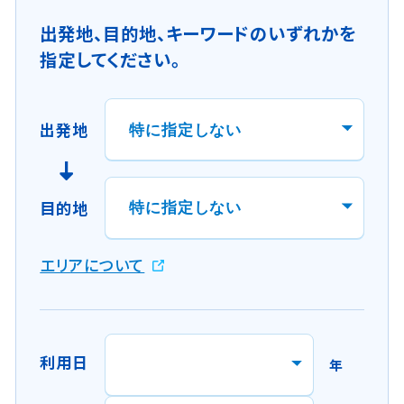
出発地、目的地、キーワードのいずれかを
指定してください。
出発地
目的地
新
エリアについて
規
ウ
イ
ン
利用日
年
ド
ウ